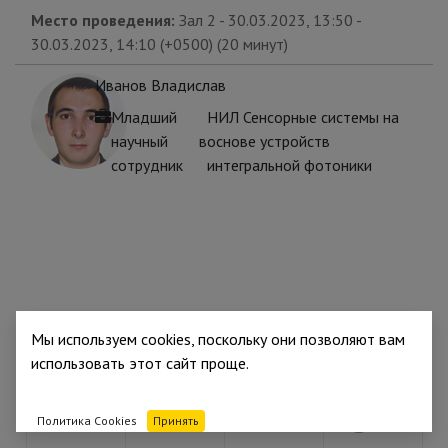
Место проведения:
Зал 2
-
30.03.2023, 13:50
-
30.03.2023, 14:10
(
+0500
) (
20 минут
)
Иванов Владислав
Младший
НИЛ Сенсорные системы на
научный
в
основе устройств
сотрудник
интегральной фотоники
Мы используем cookies, поскольку они позволяют вам
использовать этот сайт проще.
Партнёр
Партнёр
Партнёр
Политика Cookies
Принять