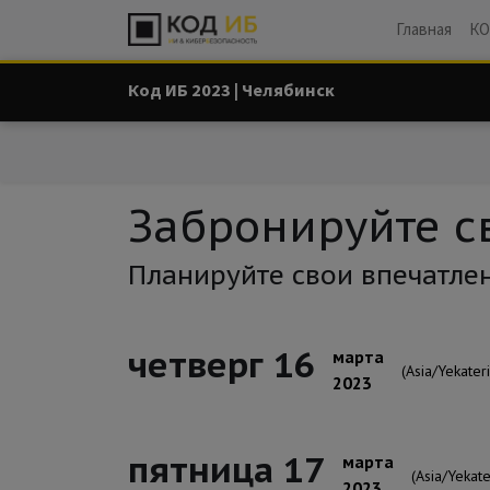
Главная
КО
Код ИБ 2023 | Челябинск
Забронируйте с
Планируйте свои впечатле
четверг 16
марта
(Asia/Yekater
2023
пятница 17
марта
(Asia/Yekate
2023