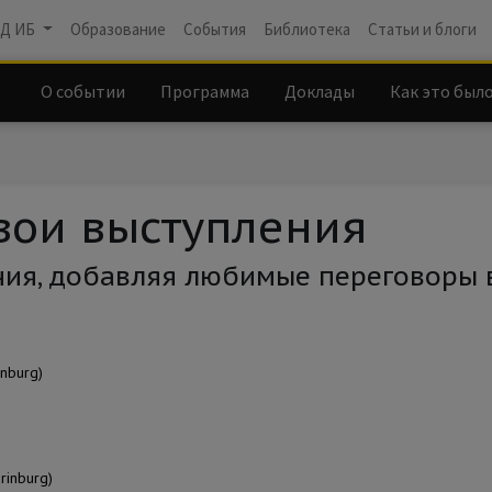
Д ИБ
Образование
События
Библиотека
Статьи и блоги
О событии
Программа
Доклады
Как это был
вои выступления
ния, добавляя любимые переговоры 
inburg)
rinburg)