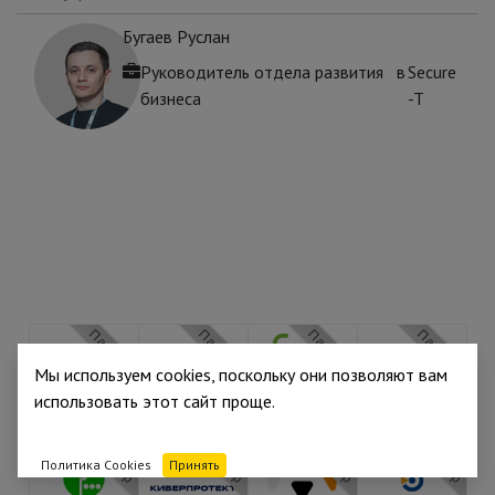
Бугаев Руслан
Руководитель отдела развития
в
Secure
бизнеса
-T
Партнёр
Партнёр
Партнёр
Партнёр
Мы используем cookies, поскольку они позволяют вам
использовать этот сайт проще.
Партнёр
Партнёр
Партнёр
Партнёр
Политика Cookies
Принять