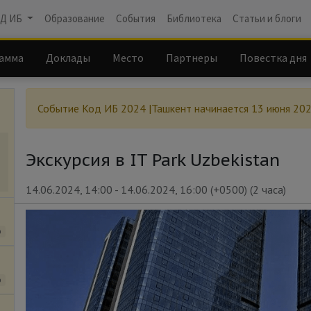
Д ИБ
Образование
События
Библиотека
Статьи и блоги
амма
Доклады
Место
Партнеры
Повестка дня
Событие
Код ИБ 2024 |Ташкент
начинается
13 июня 202
Экскурсия в IT Park Uzbekistan
14.06.2024, 14:00
-
14.06.2024, 16:00
(
+0500
) (
2 часа
)
о
о