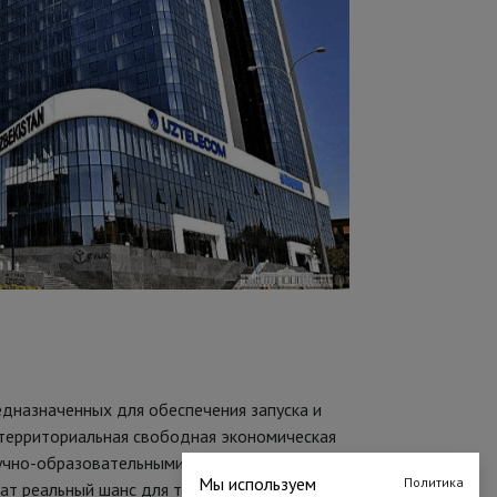
редназначенных для обеспечения запуска и
стерриториальная свободная экономическая
научно-образовательными организациями.
Мы используем
Политика
чат реальный шанс для трансформации своих