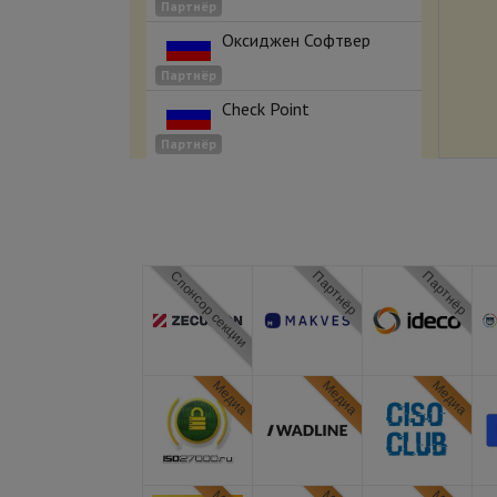
Партнёр
Оксиджен Софтвер
Партнёр
Check Point
Партнёр
Спонсор секции
Партнёр
Партнёр
Медиа
Медиа
Медиа