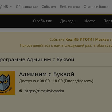
Д ИБ
Образование
События
Библиотека
Статьи и блоги
О событии
Доклады
Место
Пар
Событие
Код ИБ ИТОГИ | Москва
з
Присоединяйтесь к нам в следующий раз, чтобы вст
рограмме Админим с Буквой
Админим с Буквой
Доступно с 08:00 - 18:00 (
Europe/Moscow
)
https://t.me/bykvaadm