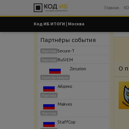
Главная
КО
Код ИБ ИТОГИ | Москва
Партнёры события
Secure-T
Партнёр
RuSIEM
Партнёр
О п
Zecurion
Спонсор секции
Айдеко
Партнёр
Makves
Партнёр
StaffCop