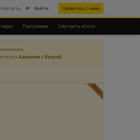
Контакты
Войти
Свяжитесь с нами
тнеры
Программа
Смотреть итоги
акончилась.
ретиться
Админим с Буквой
!
Медиа