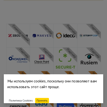
Спонсор секции
Партнёр
Партнёр
Партнёр
Партнёр
Партнёр
Партнёр
Партнёр
Медиа
Медиа
Медиа
Медиа
Мы используем cookies, поскольку они позволяют вам
использовать этот сайт проще.
Медиа
Медиа
Медиа
Медиа
Политика Cookies
Принять