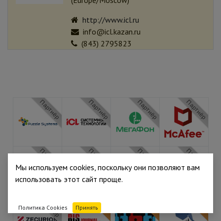
(
Europe/Moscow
)
http://www.icl.ru
info@icl.kazan.ru
(843) 2795823
Партнёр
Партнёр
Партнёр
Партнёр
Партнёр
Партнёр
Партнёр
Партнёр
Мы используем cookies, поскольку они позволяют вам
использовать этот сайт проще.
Партнёр
Медиа
Медиа
Медиа
Политика Cookies
Принять