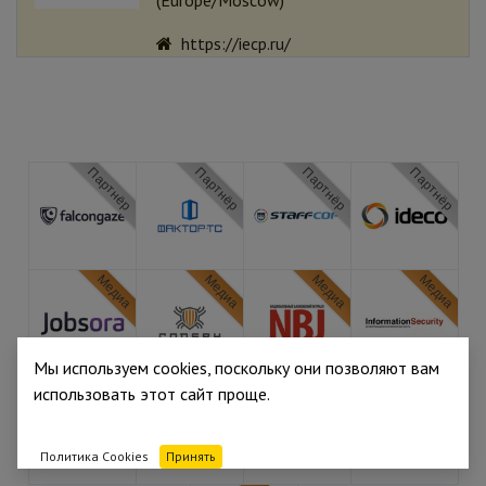
(
Europe/Moscow
)
https://iecp.ru/
Партнёр
Партнёр
Партнёр
Партнёр
Медиа
Медиа
Медиа
Медиа
Мы используем cookies, поскольку они позволяют вам
Медиа
Медиа
Медиа
Медиа
использовать этот сайт проще.
Политика Cookies
Принять