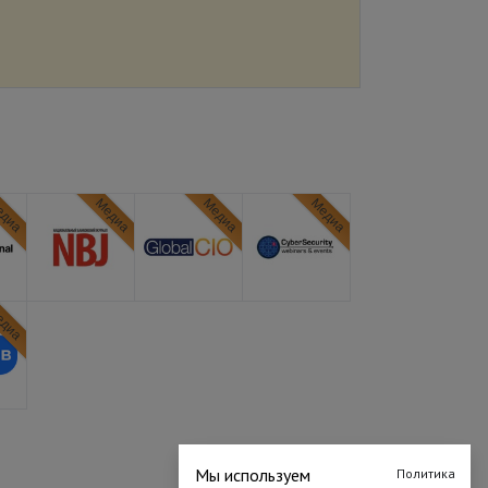
диа
Медиа
Медиа
Медиа
диа
Мы используем
Политика