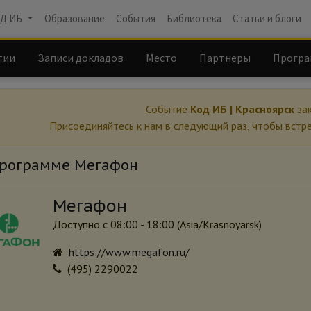
Д ИБ
Образование
События
Библиотека
Статьи и блоги
тии
Записи докладов
Место
Партнеры
Програ
Событие
Код ИБ | Красноярск
зак
Присоединяйтесь к нам в следующий раз, чтобы встр
программе Мегафон
Мегафон
Доступно с 08:00 - 18:00 (
Asia/Krasnoyarsk
)
https://www.megafon.ru/
(495) 2290022