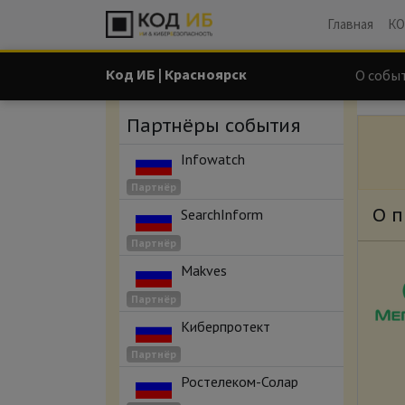
Главная
КО
Код ИБ | Красноярск
О собы
Партнёры события
Infowatch
Партнёр
О 
SearchInform
Партнёр
Makves
Партнёр
Киберпротект
Партнёр
Ростелеком-Солар