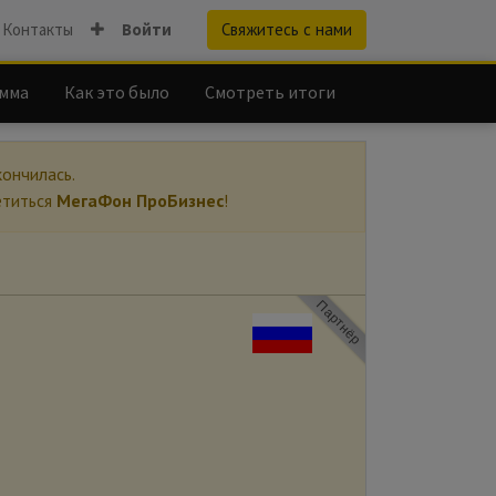
Контакты
Войти
Свяжитесь с нами
мма
Как это было
Смотреть итоги
ончилась.
етиться
МегаФон ПроБизнес
!
Партнёр