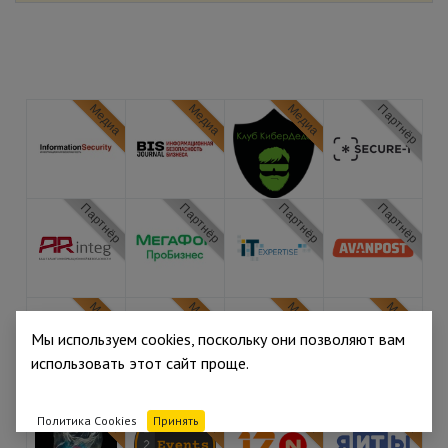
Медиа
Медиа
Медиа
Партнёр
Партнёр
Партнёр
Партнёр
Партнёр
Медиа
Медиа
Медиа
Медиа
Мы используем cookies, поскольку они позволяют вам
использовать этот сайт проще.
Медиа
Медиа
Медиа
Медиа
Политика Cookies
Принять