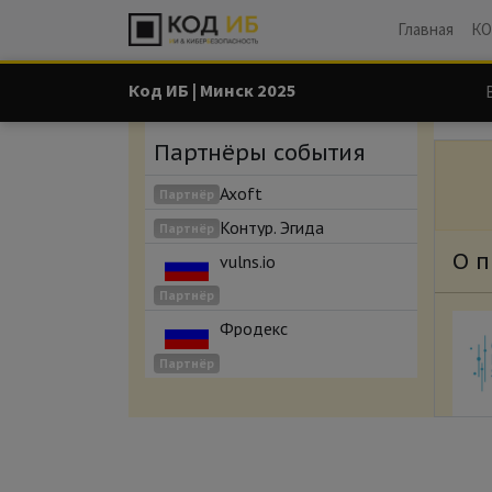
Главная
КО
Код ИБ | Минск 2025
Партнёры события
Axoft
Партнёр
Контур. Эгида
Партнёр
О п
vulns.io
Партнёр
Фродекс
Партнёр