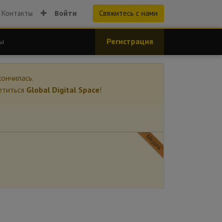
Контакты
Войти
Свяжитесь с нами
ы
Регистрация
ончилась.
етиться
Global Digital Space
!
Медиа