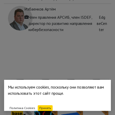
Избаенков Артём
Член правления АРСИБ, член ISDEF,
Edg
директор по развитию направления
в
eCen
кибербезопасности
ter
Партнёр
Партнёр
Партнёр
Партнёр
Мы используем cookies, поскольку они позволяют вам
использовать этот сайт проще.
Партнёр
Медиа
Медиа
Медиа
Политика Cookies
Принять