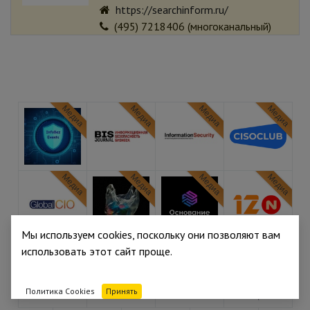
https://searchinform.ru/
(495) 7218406 (многоканальный)
Медиа
Медиа
Медиа
Медиа
Медиа
Медиа
Медиа
Медиа
Мы используем cookies, поскольку они позволяют вам
Медиа
Медиа
использовать этот сайт проще.
Политика Cookies
Принять