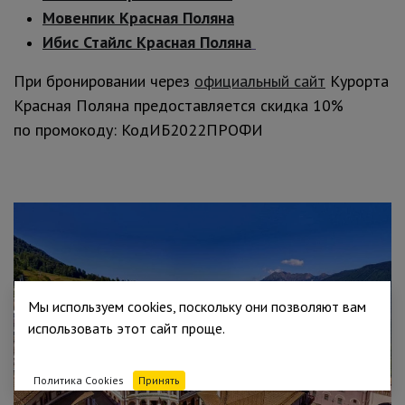
Мовенпик Красная Поляна
Ибис Стайлс Красная Поляна
При бронировании через
официальный сайт
Курорта
Красная Поляна предоставляется скидка 10%
по промокоду: КодИБ2022ПРОФИ
Мы используем cookies, поскольку они позволяют вам
использовать этот сайт проще.
Политика Cookies
Принять