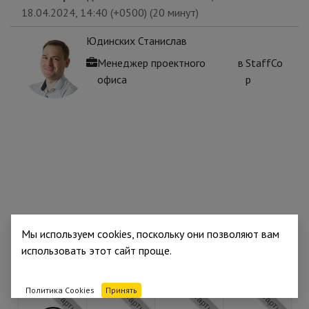
18.04.2024, 14:40
(
+0500
) (
20 минут
)
Юдинских Станислав
Менеджер проектного
в
StaffCo
офиса
p
Партнёр
Партнёр
Партнёр
Партнёр
Мы используем cookies, поскольку они позволяют вам
использовать этот сайт проще.
Политика Cookies
Принять
Партнёр
Партнёр
Партнёр
Партнёр