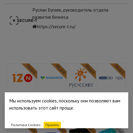
Руслан Бугаев, руководитель отдела
развития бизнеса
https://secure-t.ru/
Медиа
Медиа
Медиа
Медиа
Медиа
Медиа
Медиа
Медиа
Мы используем cookies, поскольку они позволяют вам
использовать этот сайт проще.
Политика Cookies
Принять
Медиа
Медиа
Медиа
Партнёр