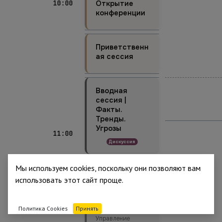
10:00
Открытие
конференции
Приветственн
ая сессия
Вводная
сессия |
Факты.
Тренды.
Угрозы
11:00
Дискуссия
Мы используем cookies, поскольку они позволяют вам
Диалог с
использовать этот сайт проще.
регулятором
Управление
ФСТЭК России по
Политика Cookies
Принять
СЗФО from
Управление