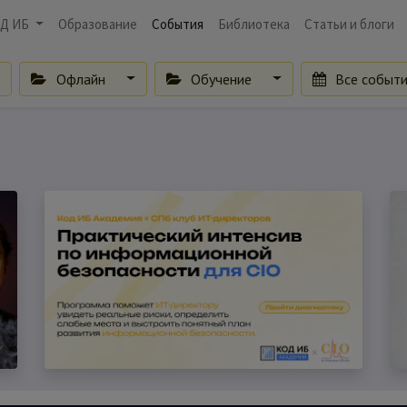
Д ИБ
Образование
События
Библиотека
Статьи и блоги
Офлайн
Обучение
Все событ