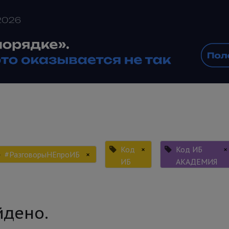
Код
×
Код ИБ
×
#РазговорыНЕпроИБ
×
ИБ
АКАДЕМИЯ
йдено.