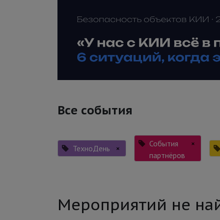
Все события
События
×
ТехноДень
×
партнёров
Мероприятий не на