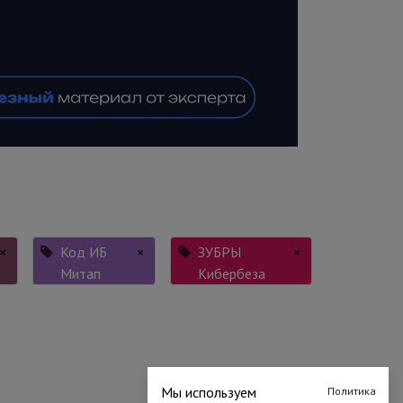
×
Код ИБ
×
ЗУБРЫ
×
Митап
Кибербеза
Мы используем
Политика