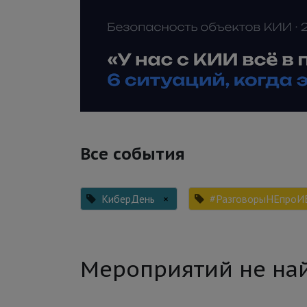
Все события
КиберДень
×
#РазговорыНЕпроИ
Мероприятий не на