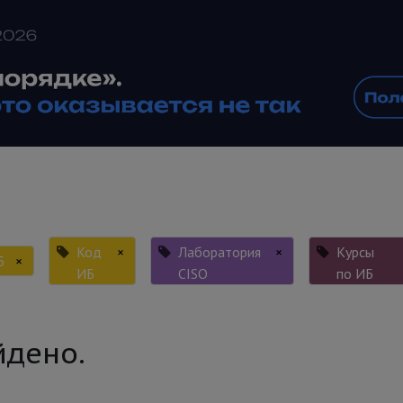
Код
×
Лаборатория
×
Курсы
Б
×
ИБ
CISO
по ИБ
йдено.