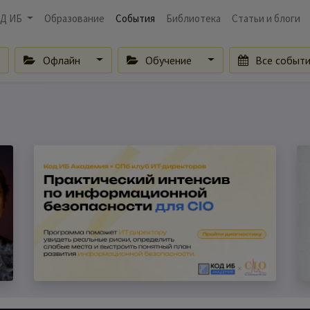
Д ИБ
Образование
События
Библиотека
Статьи и блоги
Офлайн
Обучение
Все событ