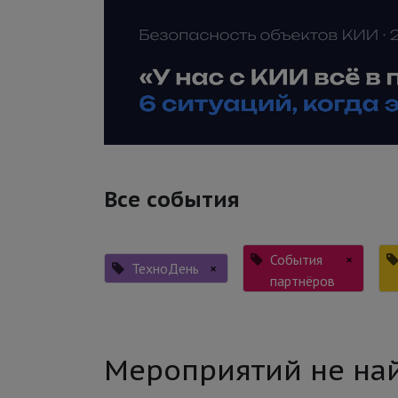
Все события
События
×
ТехноДень
×
партнёров
Мероприятий не на