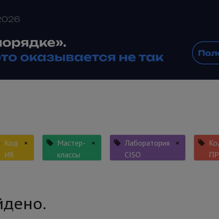
Код
×
Мастер-
×
Лаборатория
×
Ко
ИБ
классы
CISO
П
йдено.