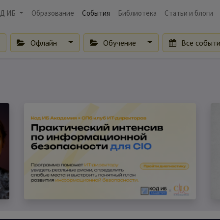
Д ИБ
Образование
События
Библиотека
Статьи и блоги
Офлайн
Обучение
Все событ