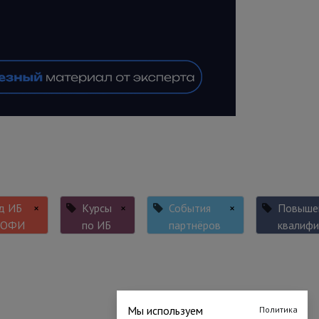
д ИБ
×
Курсы
×
События
×
Повыше
РОФИ
по ИБ
партнёров
квалифи
Мы используем
Политика