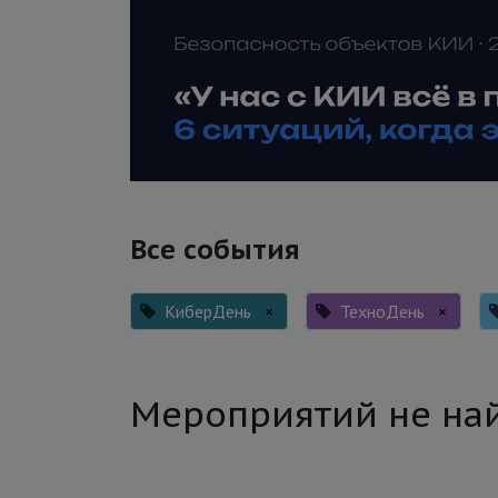
Все события
КиберДень
×
ТехноДень
×
Мероприятий не на