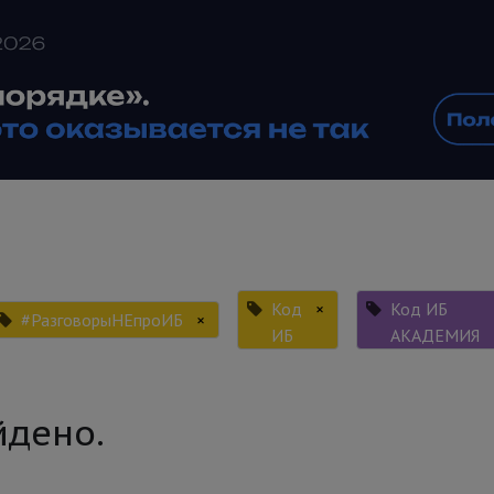
Код
×
Код ИБ
#РазговорыНЕпроИБ
×
ИБ
АКАДЕМИЯ
йдено.