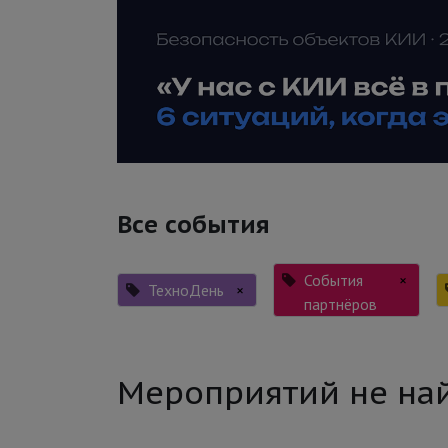
Все события
События
×
ТехноДень
×
партнёров
Мероприятий не на