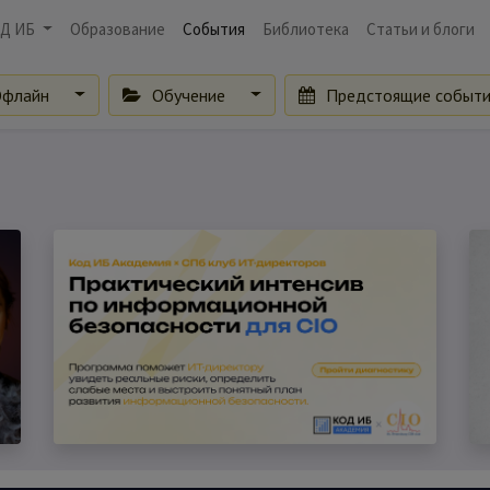
Д ИБ
Образование
События
Библиотека
Статьи и блоги
флайн
Обучение
Предстоящие событ