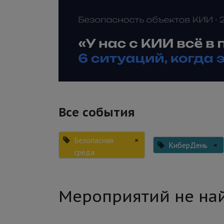
Все события
Безопасная
×
КиберДень
×
среда
Мероприятий не на