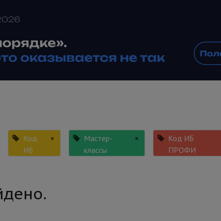
Код
×
Мастер-
×
Код ИБ
ИБ
классы
ПРОФИ
йдено.