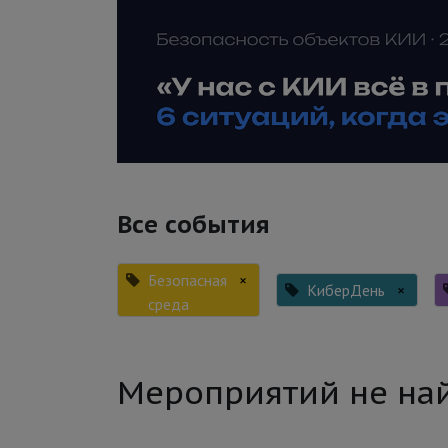
Все события
Безопасная
×
КиберДень
×
среда
Мероприятий не на