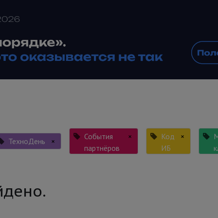
События
×
Код
×
М
ТехноДень
×
партнёров
ИБ
к
йдено.