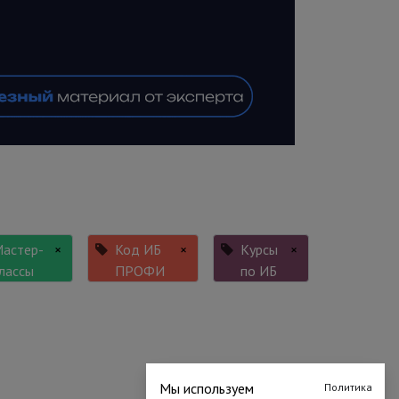
астер-
×
Код ИБ
×
Курсы
×
лассы
ПРОФИ
по ИБ
Мы используем
Политика