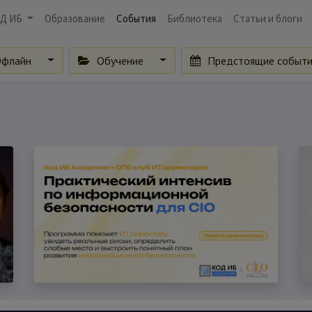
Д ИБ
Образование
События
Библиотека
Статьи и блоги
флайн
Обучение
Предстоящие событ