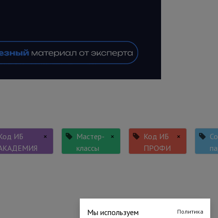
Код ИБ
×
Мастер-
×
Код ИБ
×
Со
АКАДЕМИЯ
классы
ПРОФИ
па
Мы используем
Политика