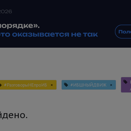
#РазговорыНЕпроИБ
×
#ИБШНЫЙДВИЖ
×
йдено.