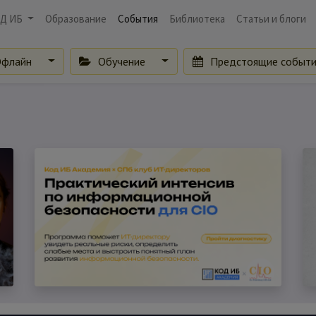
Д ИБ
Образование
События
Библиотека
Статьи и блоги
флайн
Обучение
Предстоящие событ