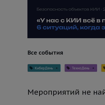
Все события
КиберДень
×
ТехноДень
×
Мероприятий не на