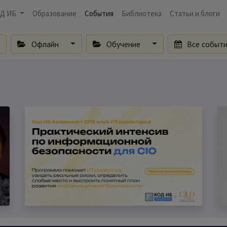
Д ИБ
Образование
События
Библиотека
Статьи и блоги
Офлайн
Обучение
Все событ