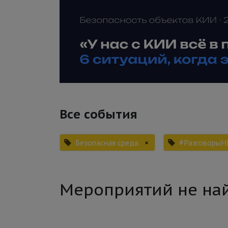
Все события
Безопасная среда
×
#РазговорыН
Мероприятий не на