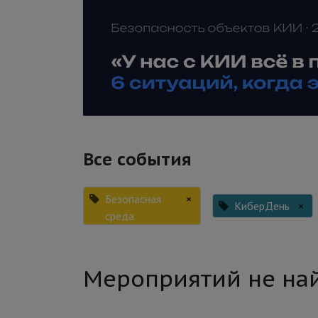
Все события
Безопасная
×
КиберДень
×
среда
Мероприятий не на