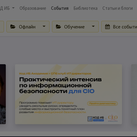
Д ИБ
Образование
События
Библиотека
Статьи и блоги
Офлайн
Обучение
Все событ