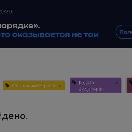
Код ИБ
×
#РазговорыНЕпроИБ
×
АКАДЕМИЯ
йдено.