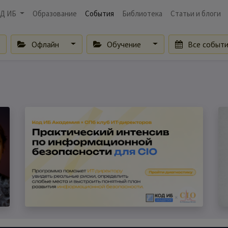
Д ИБ
Образование
События
Библиотека
Статьи и блоги
Офлайн
Обучение
Все событ