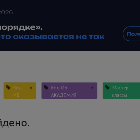
Код
×
Код ИБ
×
Мастер-
ИБ
АКАДЕМИЯ
классы
йдено.