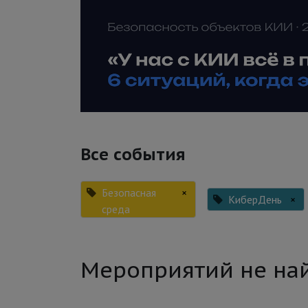
Все события
Безопасная
×
КиберДень
×
среда
Мероприятий не на