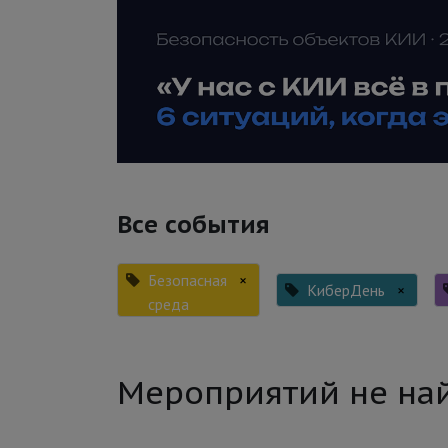
Все события
Безопасная
×
КиберДень
×
среда
Мероприятий не на