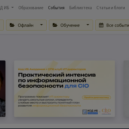
Д ИБ
Образование
События
Библиотека
Статьи и блоги
Офлайн
Обучение
Все событ