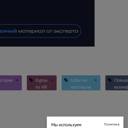
атория
×
Курсы
×
События
×
Повыш
по ИБ
партнёров
квалиф
Мы используем
Политика