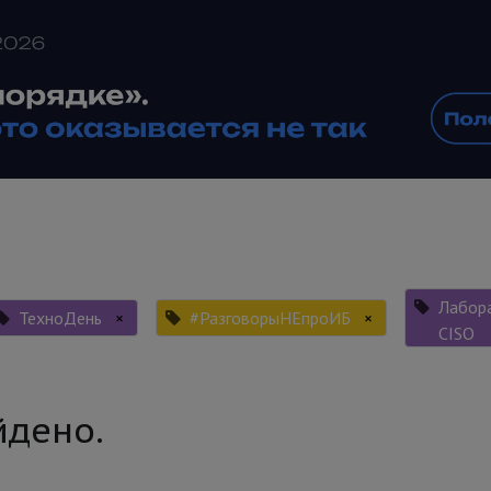
Лабор
ТехноДень
×
#РазговорыНЕпроИБ
×
CISO
йдено.