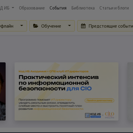
Д ИБ
Образование
События
Библиотека
Статьи и блоги
флайн
Обучение
Предстоящие событ