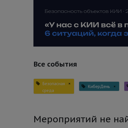
Все события
Безопасная
×
КиберДень
×
среда
Мероприятий не на