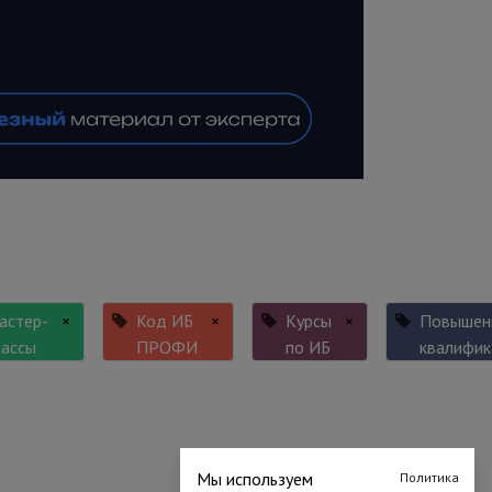
астер-
×
Код ИБ
×
Курсы
×
Повышен
лассы
ПРОФИ
по ИБ
квалифик
Мы используем
Политика