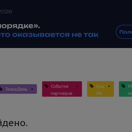
События
×
Код
×
М
ТехноДень
×
партнёров
ИБ
к
йдено.