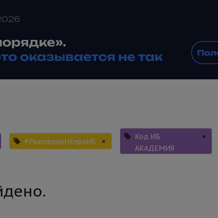
Код ИБ
×
#РазговорыНЕпроИБ
×
АКАДЕМИЯ
йдено.