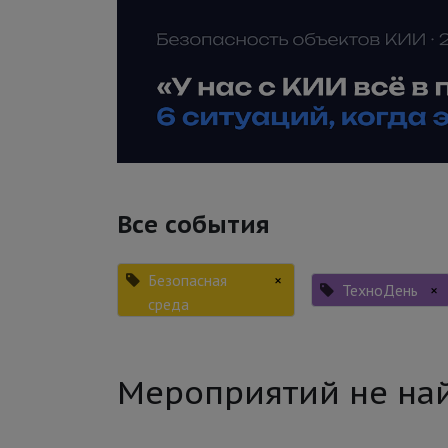
Все события
Безопасная
×
ТехноДень
×
среда
Мероприятий не на