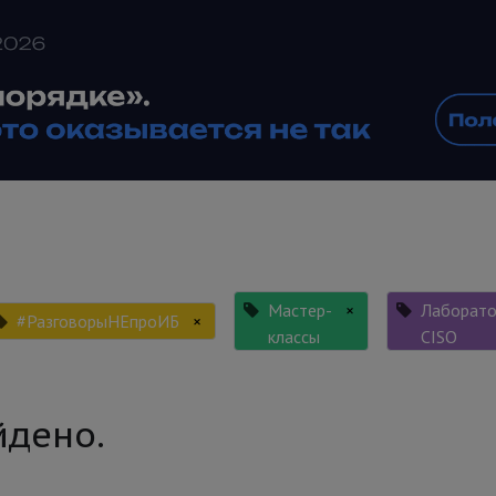
Мастер-
×
Лаборато
#РазговорыНЕпроИБ
×
классы
CISO
йдено.