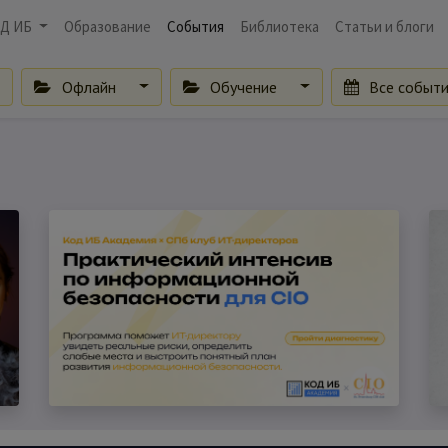
Д ИБ
Образование
События
Библиотека
Статьи и блоги
Офлайн
Обучение
Все событ