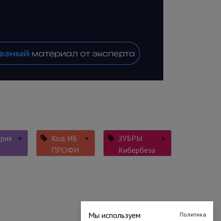
рия
×
Код ИБ
×
ЗУБРЫ
×
ПРОФИ
Кибербеза
Мы используем
Политика