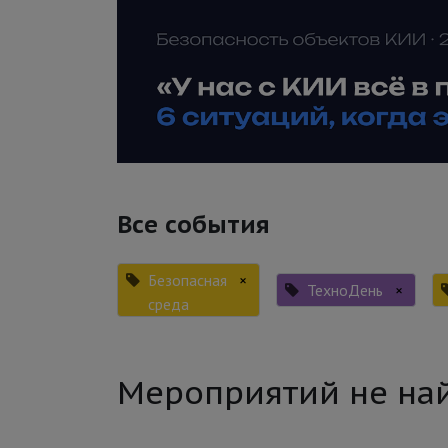
Все события
Безопасная
×
ТехноДень
×
среда
Мероприятий не на