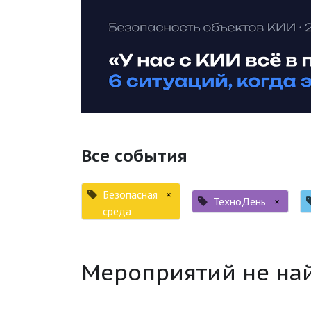
Все события
Безопасная
×
ТехноДень
×
среда
Мероприятий не на