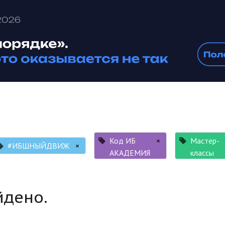
Код ИБ
×
Мастер-
#ИБШНЫЙДВИЖ
×
АКАДЕМИЯ
классы
йдено.