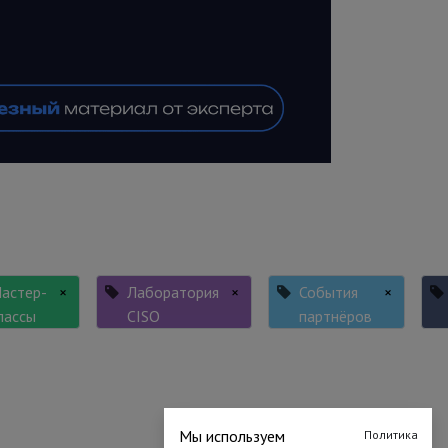
астер-
×
Лаборатория
×
События
×
лассы
CISO
партнёров
Мы используем
Политика