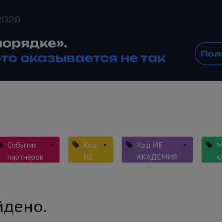
События
×
Код
×
Код ИБ
×
М
партнёров
ИБ
АКАДЕМИЯ
к
йдено.