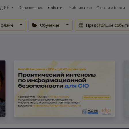
Д ИБ
Образование
События
Библиотека
Статьи и блоги
флайн
Обучение
Предстоящие событ