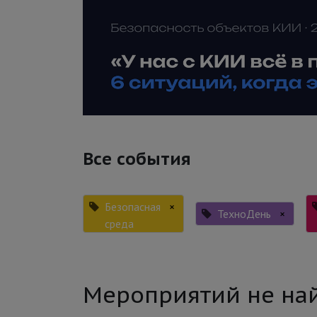
Все события
Безопасная
×
ТехноДень
×
среда
Мероприятий не на