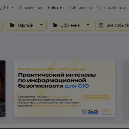
Д ИБ
Образование
События
Библиотека
Статьи и блоги
Офлайн
Обучение
Все событ