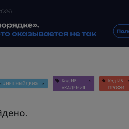
Код ИБ
×
Код ИБ
#ИБШНЫЙДВИЖ
×
АКАДЕМИЯ
ПРОФИ
йдено.