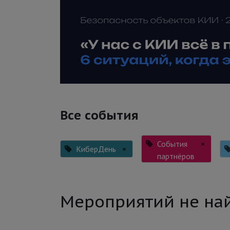
Все события
События
×
КиберДень
×
партнёров
Мероприятий не на