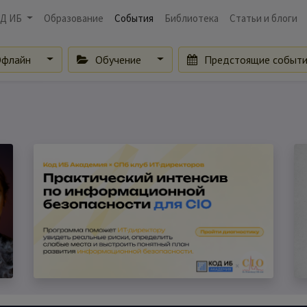
Д ИБ
Образование
События
Библиотека
Статьи и блоги
флайн
Обучение
Предстоящие событ