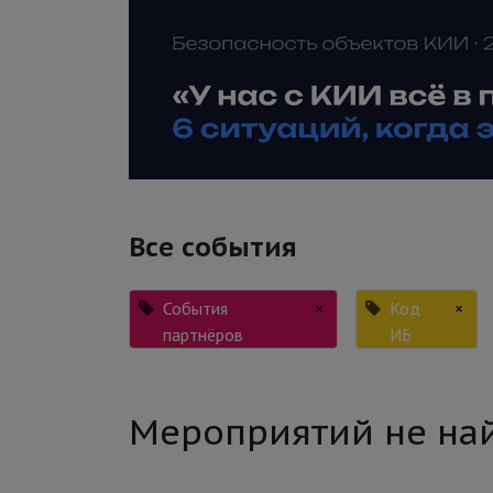
Все события
События
×
Код
×
партнёров
ИБ
Мероприятий не на