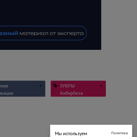
ние
×
ЗУБРЫ
×
икации
Кибербеза
Мы используем
Политика