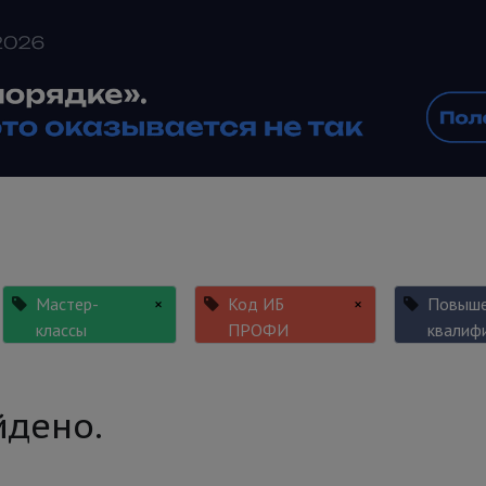
Мастер-
×
Код ИБ
×
Повыше
классы
ПРОФИ
квалиф
йдено.