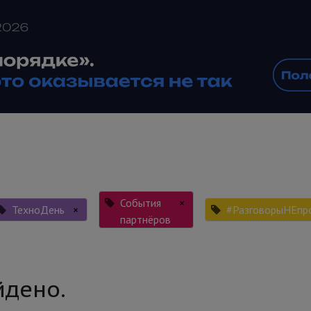
События
×
ТехноДень
×
#РазговорыНЕпр
партнёров
йдено.