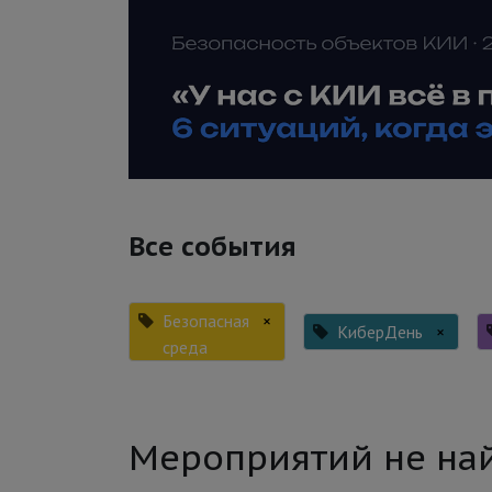
Все события
Безопасная
×
КиберДень
×
среда
Мероприятий не на