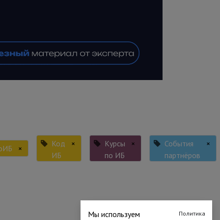
Код
×
Курсы
×
События
×
оИБ
×
ИБ
по ИБ
партнёров
Мы используем
Политика