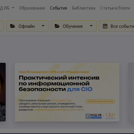
Д ИБ
Образование
События
Библиотека
Статьи и блоги
Офлайн
Обучение
Все событ