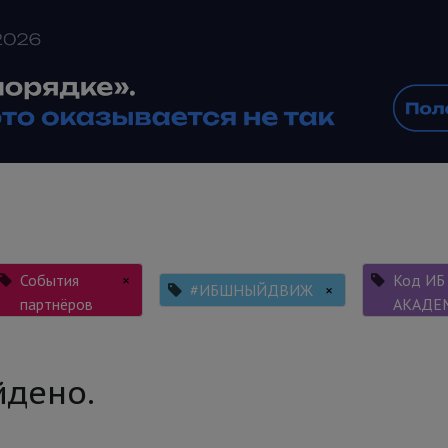
События
×
Код ИБ
#ИБШНЫЙДВИЖ
×
партнёров
АКАДЕ
йдено.