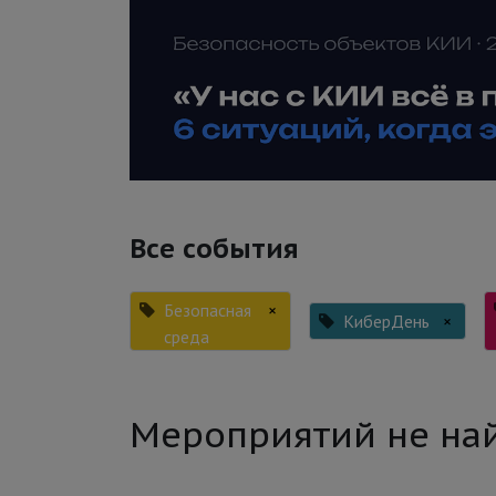
Все события
Безопасная
×
КиберДень
×
среда
Мероприятий не на