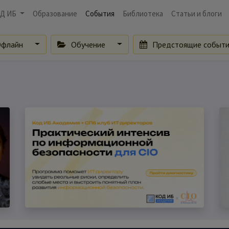
Д ИБ
Образование
События
Библиотека
Статьи и блоги
флайн
Обучение
Предстоящие событ