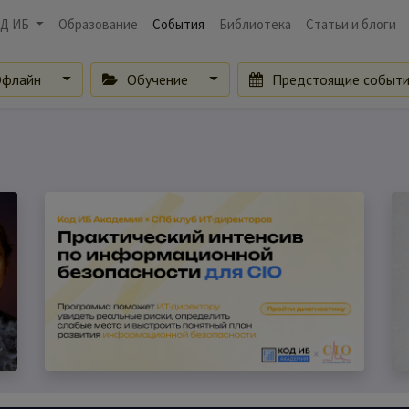
Д ИБ
Образование
События
Библиотека
Статьи и блоги
флайн
Обучение
Предстоящие событ