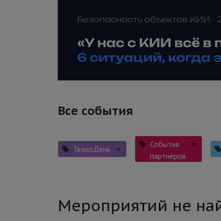
Все события
События
×
ТехноДень
×
партнёров
Мероприятий не на