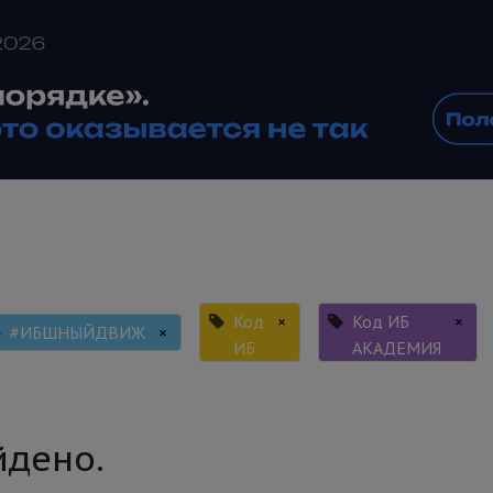
Код
×
Код ИБ
×
#ИБШНЫЙДВИЖ
×
ИБ
АКАДЕМИЯ
йдено.