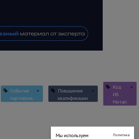
Код
×
События
×
Повышение
×
ИБ
партнёров
квалификации
Митап
Мы используем
Политика