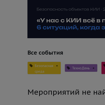
Все события
Безопасная
×
ТехноДень
×
среда
Мероприятий не на