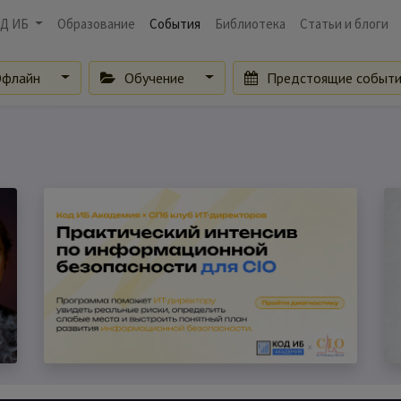
Д ИБ
Образование
События
Библиотека
Статьи и блоги
флайн
Обучение
Предстоящие событ