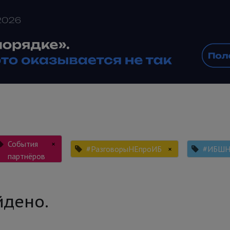
События
×
#РазговорыНЕпроИБ
×
#ИБШ
партнёров
йдено.