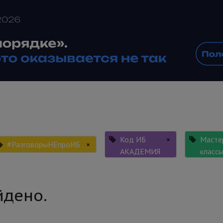
Код ИБ
×
Масте
#РазговорыНЕпроИБ
×
АКАДЕМИЯ
класс
йдено.