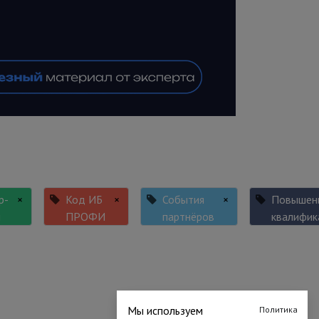
р-
×
Код ИБ
×
События
×
Повышен
ы
ПРОФИ
партнёров
квалифик
Мы используем
Политика