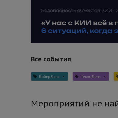
Все события
КиберДень
×
ТехноДень
×
Мероприятий не на