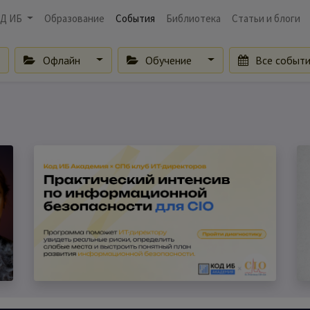
Д ИБ
Образование
События
Библиотека
Статьи и блоги
Офлайн
Обучение
Все событ