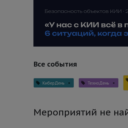
Все события
КиберДень
×
ТехноДень
×
Мероприятий не на