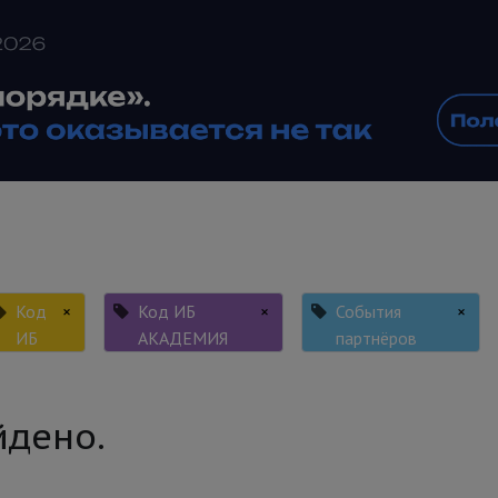
Код
×
Код ИБ
×
События
×
ИБ
АКАДЕМИЯ
партнёров
йдено.