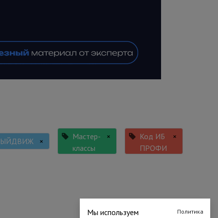
Мастер-
×
Код ИБ
×
НЫЙДВИЖ
×
классы
ПРОФИ
Мы используем
Политика