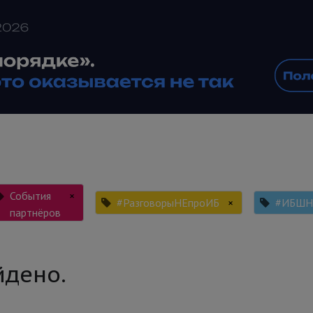
События
×
#РазговорыНЕпроИБ
×
#ИБШ
партнёров
йдено.