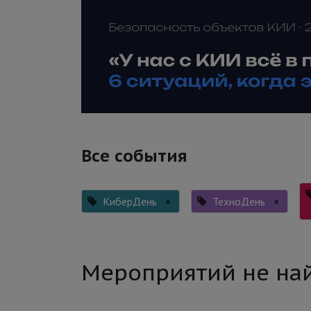
Все события
КиберДень
×
ТехноДень
×
Мероприятий не на