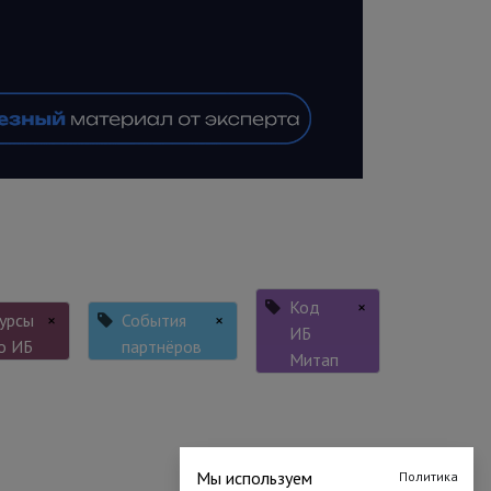
Код
×
урсы
×
События
×
ИБ
о ИБ
партнёров
Митап
Мы используем
Политика