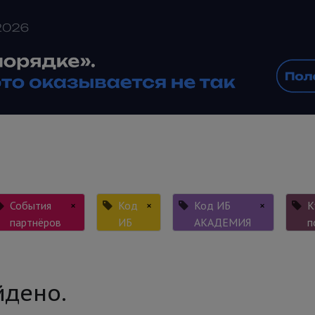
События
×
Код
×
Код ИБ
×
К
партнёров
ИБ
АКАДЕМИЯ
п
йдено.