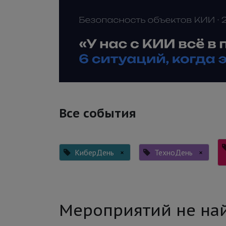
Все события
КиберДень
×
ТехноДень
×
Мероприятий не на