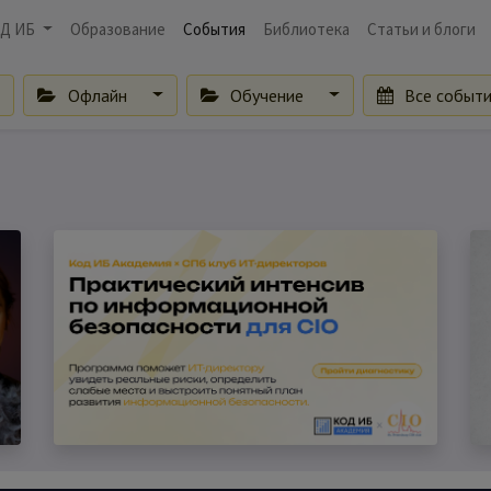
Д ИБ
Образование
События
Библиотека
Статьи и блоги
Офлайн
Обучение
Все событ