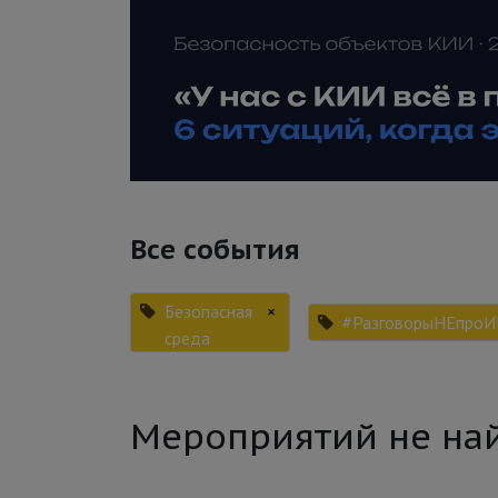
Все события
Безопасная
×
#РазговорыНЕпроИ
среда
Мероприятий не на