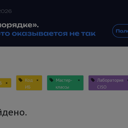
Код
×
Мастер-
×
Лаборатория
Б
×
ИБ
классы
CISO
йдено.