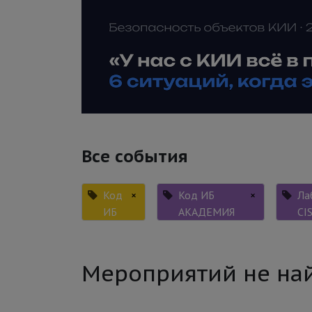
Все события
Код
×
Код ИБ
×
Ла
ИБ
АКАДЕМИЯ
CI
Мероприятий не на