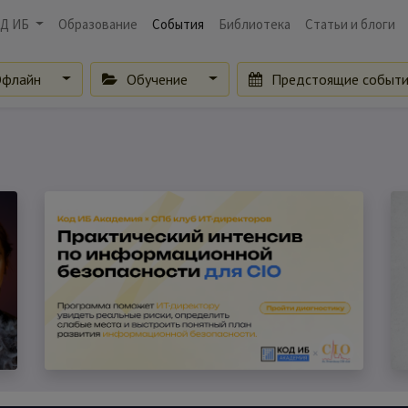
Д ИБ
Образование
События
Библиотека
Статьи и блоги
флайн
Обучение
Предстоящие событ