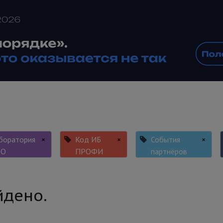
боратория
×
Код ИБ
×
События
×
SO
ПРОФИ
партнёров
йдено.