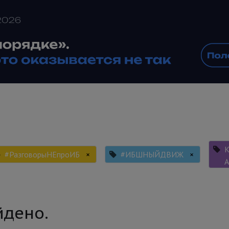
К
#РазговорыНЕпроИБ
×
#ИБШНЫЙДВИЖ
×
йдено.