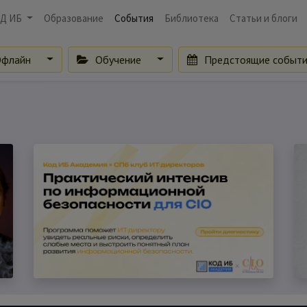
Д ИБ
Образование
События
Библиотека
Статьи и блоги
флайн
Обучение
Предстоящие событ