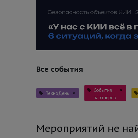
Все события
События
×
ТехноДень
×
партнёров
Мероприятий не на