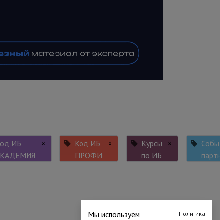
од ИБ
×
Код ИБ
×
Курсы
×
Собы
АКАДЕМИЯ
ПРОФИ
по ИБ
парт
Мы используем
Политика