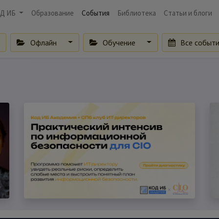
Д ИБ
Образование
События
Библиотека
Статьи и блоги
Офлайн
Обучение
Все событ