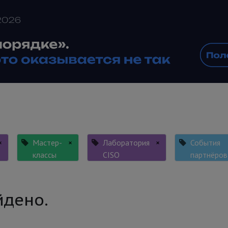
×
Мастер-
×
Лаборатория
×
События
классы
CISO
партнёров
йдено.