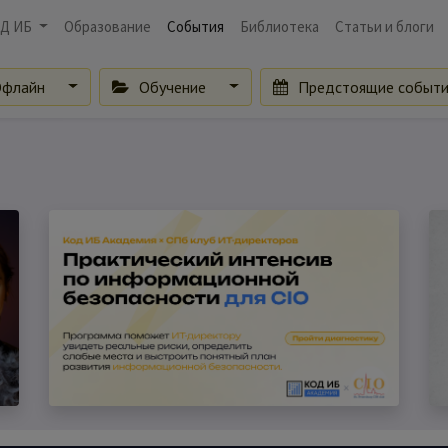
Д ИБ
Образование
События
Библиотека
Статьи и блоги
флайн
Обучение
Предстоящие событ