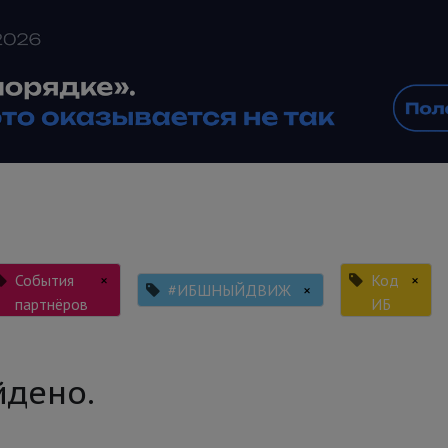
События
×
Код
×
#ИБШНЫЙДВИЖ
×
партнёров
ИБ
йдено.