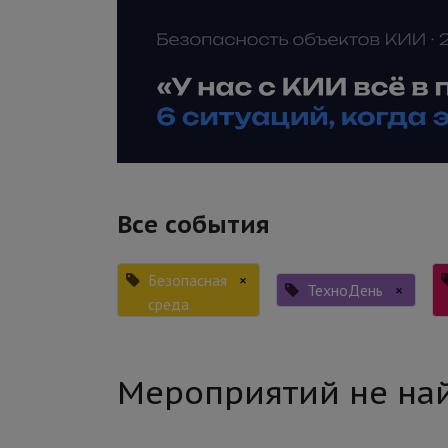
Все события
Безопасная
×
ТехноДень
×
среда
Мероприятий не на