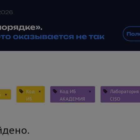
Код
×
Код ИБ
×
Лаборатория
Б
×
ИБ
АКАДЕМИЯ
CISO
йдено.