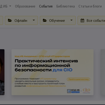
Д ИБ
Образование
События
Библиотека
Статьи и блоги
Офлайн
Обучение
Все событ