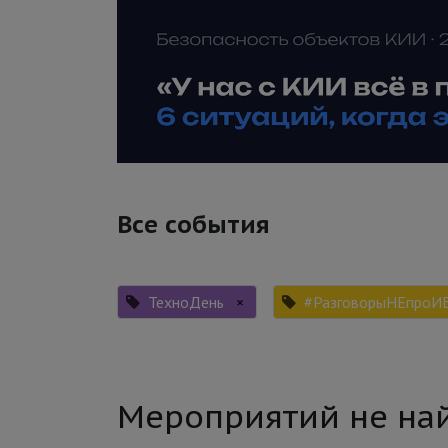
Все события
ТехноДень
×
#РазговорыНЕпроИ
Мероприятий не на